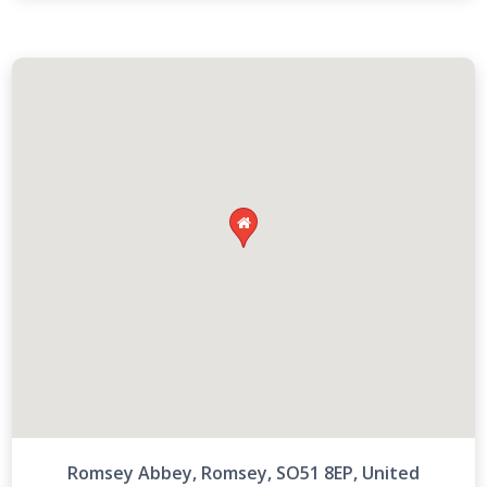

Romsey Abbey, Romsey, SO51 8EP, United