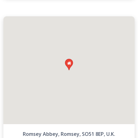

Romsey Abbey, Romsey, SO51 8EP, U.K.