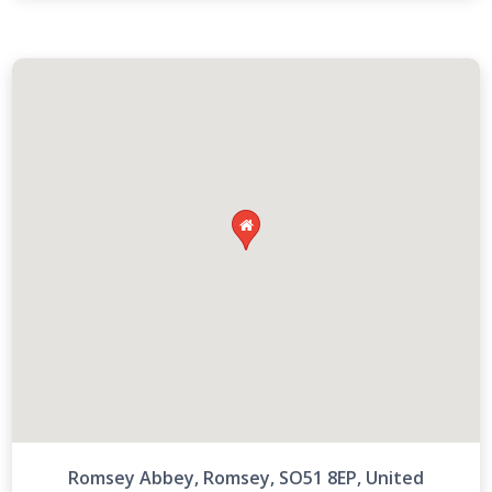

Romsey Abbey, Romsey, SO51 8EP, United