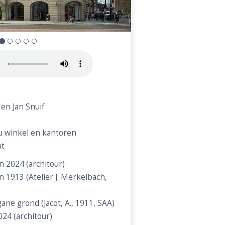
t en Jan Snuif
u winkel en kantoren
t
n 2024 (architour)
n 1913 (Atelier J. Merkelbach,
ane grond (Jacot, A., 1911, SAA)
024 (architour)